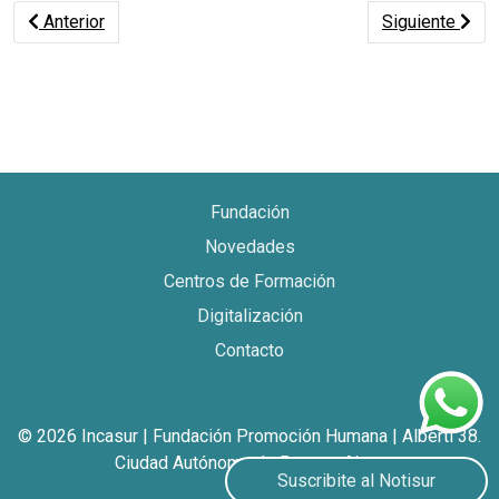
Artículo anterior: II ENCUENTRO Y DEBATE SOBRE LAS 
Artículo sig
Anterior
Siguiente
Fundación
Novedades
Centros de Formación
Digitalización
Contacto
© 2026 Incasur | Fundación Promoción Humana | Alberti 38.
Ciudad Autónoma de Buenos Aires
Suscribite al Notisur